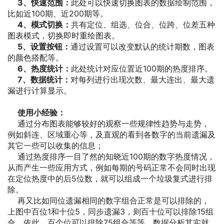
3、快速范围：
此处可以快速切换图表的数据绘制范围，
比如近100期、近200期等。
4、模式切换：
共有定位、组选、位合、位跨、位差五种
图表模式，切换即时重绘图表。
5、设置按钮：
通过设置可以改变默认的统计期数，图表
的颜色搭配等。
6、热度统计：
此处统计对应位置近100期的热度排序。
7、数据统计：
对每列进行出现次数、最大连出、最大遗
漏进行计算显示。
使用小经验：
通过分布图表能够较好的观察一些规律性趋势与走势，
例如斜连、区域重心等，及直观的看到各数字的当前遗漏及
其它一些可以收集的信息；
通过热度排序一目了然的知晓近100期的数字热度情况，
从而产生一些应用方式，例如每期的号码正常不会同时出现
在定位热度中的后5位数，就可以组成一个垃圾复式进行排
除。
再又比如同位遗漏相同的数字组合正常是可以排除的，
上图中百位1和十位5，同步遗漏3，则百十位可以排除15组
合，依此，百个位可以排除75组合等等，数据分析其实就