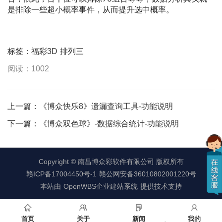
是排除一些超小概率事件，从而提升选中概率。
标签：
福彩3D
排列三
阅读：1002
上一篇：
《博众快乐8》遗漏查询工具-功能说明
下一篇：
《博众双色球》-数据综合统计-功能说明
Copyright ©
南昌博众彩软件有限公司
版权所有
赣ICP备17004450号-1
赣公网安备36010802001220号
本站由
OpenWBS企业建站系统
提供技术支持
首页
关于
新闻
我的